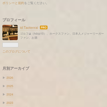
ポリシーと規約
をご覧ください。
プロフィール
id:Taotenrai
はて
なブ
ゴルフ⛳️（hdcp10）、ホークスファン、日本人メジャーリーガー
ファン、お酒
ログ
Pro
このブログについて
月別アーカイブ
▶
2026
▶
2025
▶
2024
▶
2023