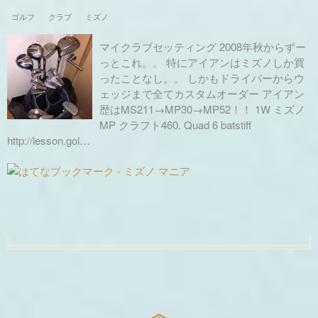
ゴルフ
クラブ
ミズノ
マイクラブセッティング 2008年秋からずー
っとこれ。。 特にアイアンはミズノしか買
ったことなし。。 しかもドライバーからウ
ェッジまで全てカスタムオーダー アイアン
歴はMS211→MP30→MP52！！ 1W ミズノ
MP クラフト460. Quad 6 batstiff
http://lesson.gol…